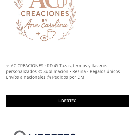
✨ AC CREACIONES · RD 🎁 Tazas, termos y llaveros
personalizados 🎨 Sublimación • Resina • Regalos únicos
Envíos a nacionales 📩 Pedidos por DM
LIDERTEC