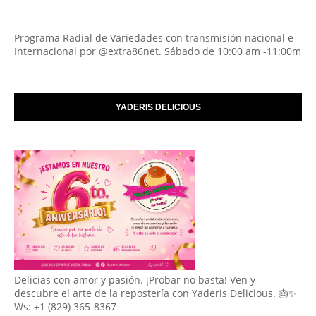
Programa Radial de Variedades con transmisión nacional e
Internacional por @extra86net. Sábado de 10:00 am -11:00m
YADERIS DELICIOUS
Delicias con amor y pasión. ¡Probar no basta! Ven y
descubre el arte de la repostería con Yaderis Delicious. 🎂✨
Ws: +1 (829) 365-8367