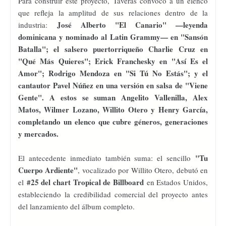
Para construir este proyecto, Taveras convocó a un elenco
que refleja la amplitud de sus relaciones dentro de la
José Alberto "El Canario" —leyenda
industria:
dominicana y nominado al Latin Grammy— en "Sansón
Batalla"; el salsero puertorriqueño Charlie Cruz en
"Qué Más Quieres"; Erick Franchesky en "Así Es el
Amor"; Rodrigo Mendoza en "Si Tú No Estás"; y el
cantautor Pavel Núñez en una versión en salsa de "Viene
Gente". A estos se suman Angelito Vallenilla, Alex
Matos, Wilmer Lozano, Willito Otero y Henry García,
completando un elenco que cubre géneros, generaciones
y mercados.
"Tu
El antecedente inmediato también suma: el sencillo
Cuerpo Ardiente"
, vocalizado por Willito Otero, debutó en
#25 del chart Tropical de Billboard
el
en Estados Unidos,
estableciendo la credibilidad comercial del proyecto antes
del lanzamiento del álbum completo.