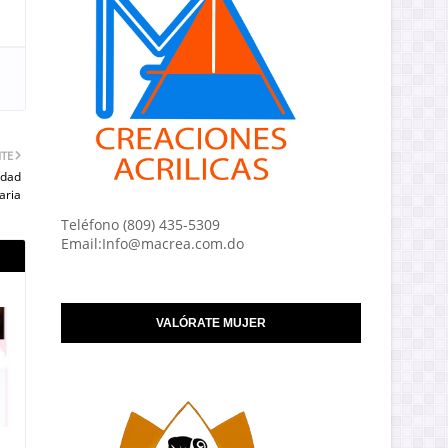
NTE
idad
aria
Teléfono (809) 435-5309
Email:Info@macrea.com.do
VALÓRATE MUJER