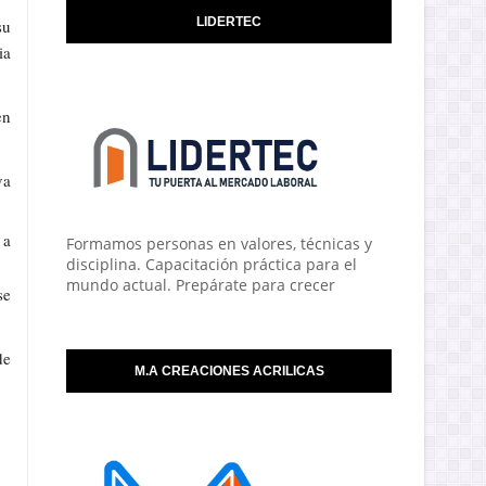
LIDERTEC
su
ia
en
va
 a
Formamos personas en valores, técnicas y
disciplina. Capacitación práctica para el
mundo actual. Prepárate para crecer
se
de
M.A CREACIONES ACRILICAS