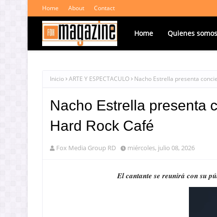
Home
About
Contact
Home
Quienes somo
Inicio
ARTE Y ESPECTACULO
Nacho Estrella presenta conci
Nacho Estrella presenta 
Hard Rock Café
Fox Media Group RD
miércoles, julio 08, 2026
El cantante se reunirá con su p