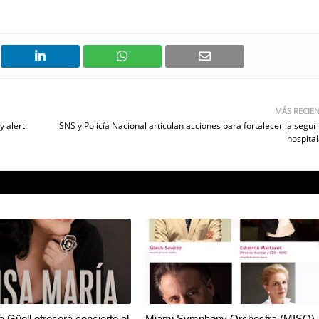
MÁS RECIE
y alert
SNS y Policía Nacional articulan acciones para fortalecer la segur
hospital
a Güell ofrecerá concierto el
Miami Symphony Orchestra (MISO)