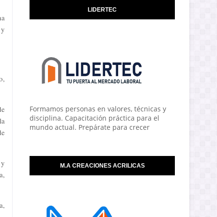
LIDERTEC
na
 y
o,
de
Formamos personas en valores, técnicas y
disciplina. Capacitación práctica para el
la
mundo actual. Prepárate para crecer
de
 y
M.A CREACIONES ACRILICAS
a,
a,