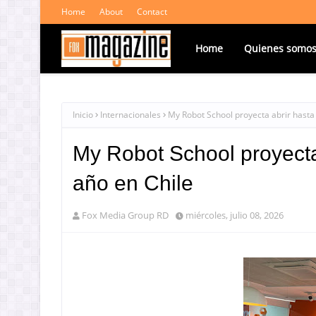
Home
About
Contact
Home
Quienes somo
Inicio
Internacionales
My Robot School proyecta abrir hasta 
My Robot School proyecta 
año en Chile
Fox Media Group RD
miércoles, julio 08, 2026