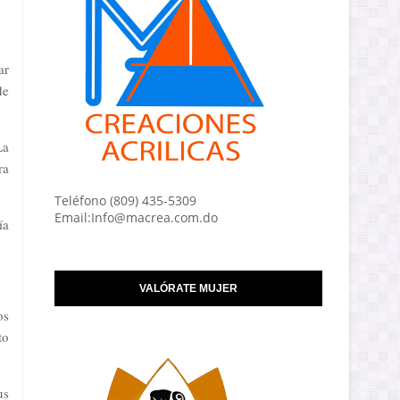
ar
de
La
ra
Teléfono (809) 435-5309
Email:Info@macrea.com.do
ía
VALÓRATE MUJER
os
to
us