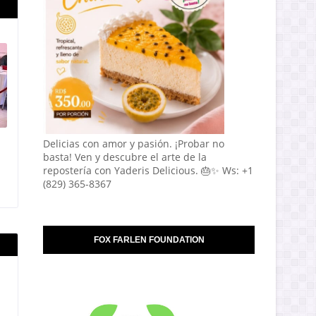
Delicias con amor y pasión. ¡Probar no
basta! Ven y descubre el arte de la
repostería con Yaderis Delicious. 🎂✨ Ws: +1
(829) 365-8367
FOX FARLEN FOUNDATION