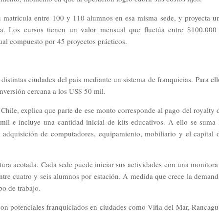
u matrícula entre 100 y 110 alumnos en esa misma sede, y proyecta u
a. Los cursos tienen un valor mensual que fluctúa entre $100.000
ual compuesto por 45 proyectos prácticos.
distintas ciudades del país mediante un sistema de franquicias. Para ell
nversión cercana a los US$ 50 mil.
Chile, explica que parte de ese monto corresponde al pago del royalty 
il e incluye una cantidad inicial de kits educativos. A ello se suma 
a adquisición de computadores, equipamiento, mobiliario y el capital 
ura acotada. Cada sede puede iniciar sus actividades con una monitora
entre cuatro y seis alumnos por estación. A medida que crece la demand
po de trabajo.
con potenciales franquiciados en ciudades como Viña del Mar, Rancagu