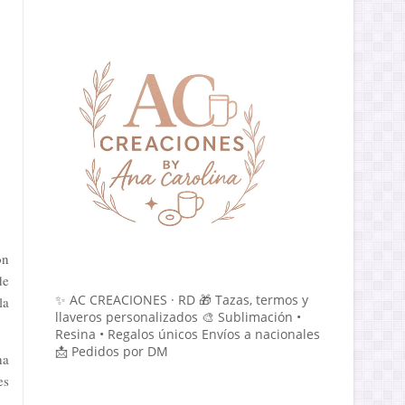
on
de
✨ AC CREACIONES · RD 🎁 Tazas, termos y
la
llaveros personalizados 🎨 Sublimación •
Resina • Regalos únicos Envíos a nacionales
📩 Pedidos por DM
ha
es