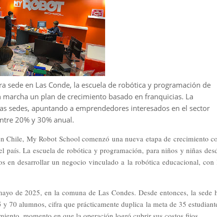
ra sede en Las Conde, la escuela de robótica y programación de
n marcha un plan de crecimiento basado en franquicias. La
vas sedes, apuntando a emprendedores interesados en el sector
entre 20% y 30% anual.
n Chile, My Robot School comenzó una nueva etapa de crecimiento c
el país. La escuela de robótica y programación, para niños y niñas des
s en desarrollar un negocio vinculado a la robótica educacional, con 
 mayo de 2025, en la comuna de Las Condes. Desde entonces, la sede 
65 y 70 alumnos, cifra que prácticamente duplica la meta de 35 estudiant
miento, momento en que la operación logró cubrir sus costos fijos.