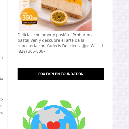
Delicias con amor y pasión. ¡Probar no
basta! Ven y descubre el arte de la
repostería con Yaderis Delicious. 🎂✨ Ws: +1
(829) 365-8367
po
FOX FARLEN FOUNDATION
ia
to
o.
ca