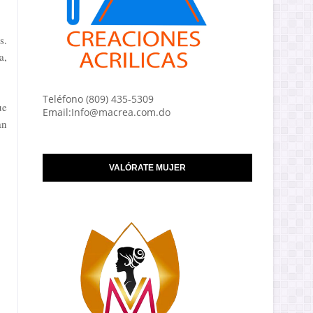
s.
a,
Teléfono (809) 435-5309
ue
Email:Info@macrea.com.do
an
VALÓRATE MUJER