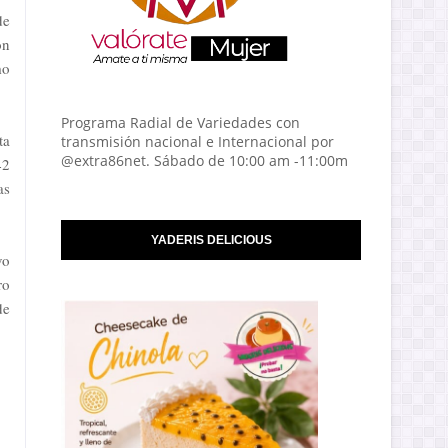
de
on
mo
Programa Radial de Variedades con
ta
transmisión nacional e Internacional por
@extra86net. Sábado de 10:00 am -11:00m
42
as
YADERIS DELICIOUS
vo
ro
de