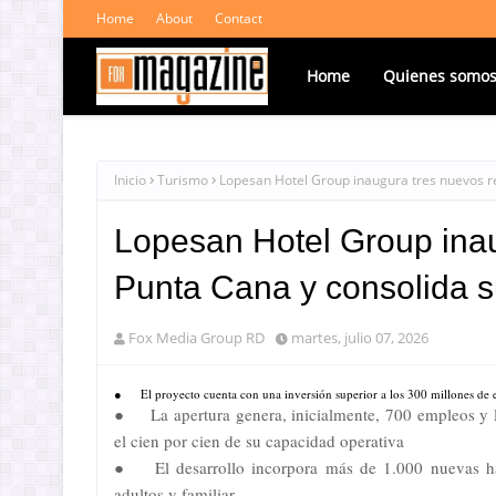
Home
About
Contact
Home
Quienes somo
Inicio
Turismo
Lopesan Hotel Group inaugura tres nuevos re
Lopesan Hotel Group inau
Punta Cana y consolida s
Fox Media Group RD
martes, julio 07, 2026
●
El proyecto cuenta con una inversión superior a los 300 millones de 
●
La apertura genera, inicialmente, 700 empleos y 
el cien por cien de su capacidad operativa
●
El desarrollo incorpora más de 1.000 nuevas ha
adultos y familiar