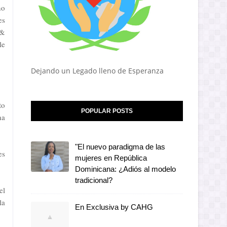
no
es
 &
le
Dejando un Legado lleno de Esperanza
to
POPULAR POSTS
na
"El nuevo paradigma de las
es
mujeres en República
Dominicana: ¿Adiós al modelo
tradicional?
el
la
En Exclusiva by CAHG