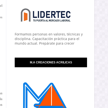
el
os
Formamos personas en valores, técnicas y
disciplina. Capacitación práctica para el
mundo actual. Prepárate para crecer
M.A CREACIONES ACRILICAS
na
la
ón