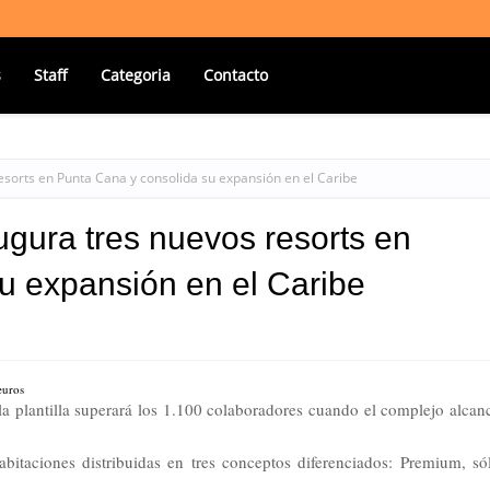
s
Staff
Categoria
Contacto
sorts en Punta Cana y consolida su expansión en el Caribe
gura tres nuevos resorts en
u expansión en el Caribe
euros
la plantilla superará los 1.100 colaboradores cuando el complejo alcan
bitaciones distribuidas en tres conceptos diferenciados: Premium, só