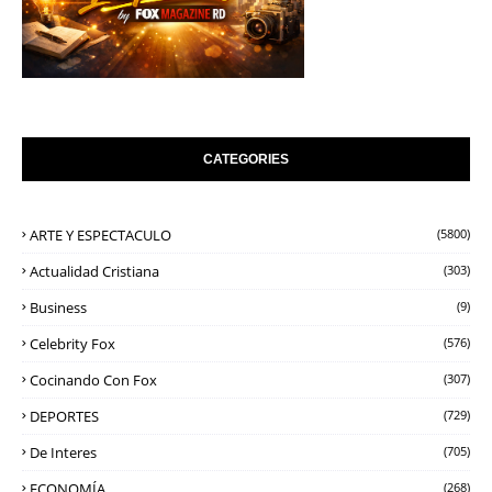
CATEGORIES
ARTE Y ESPECTACULO
(5800)
Actualidad Cristiana
(303)
Business
(9)
Celebrity Fox
(576)
Cocinando Con Fox
(307)
DEPORTES
(729)
De Interes
(705)
ECONOMÍA
(268)