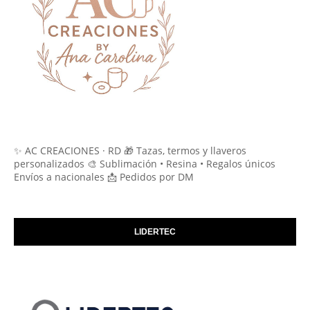
✨ AC CREACIONES · RD 🎁 Tazas, termos y llaveros
personalizados 🎨 Sublimación • Resina • Regalos únicos
Envíos a nacionales 📩 Pedidos por DM
LIDERTEC