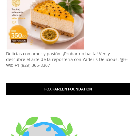
Delicias con amor y pasión. ¡Probar no basta! Ven y
descubre el arte de la repostería con Yaderis Delicious. 🎂✨
Ws: +1 (829) 365-8367
FOX FARLEN FOUNDATION