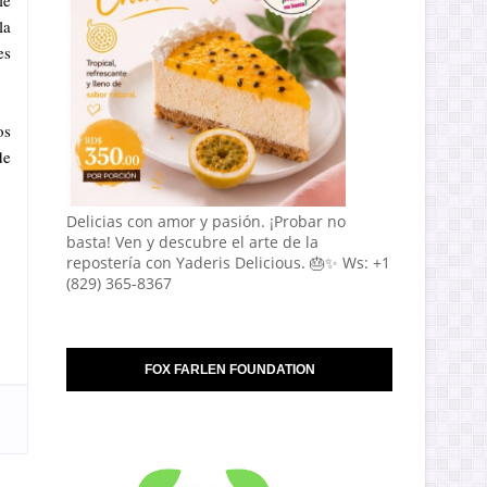
le
la
es
os
de
Delicias con amor y pasión. ¡Probar no
basta! Ven y descubre el arte de la
repostería con Yaderis Delicious. 🎂✨ Ws: +1
(829) 365-8367
FOX FARLEN FOUNDATION