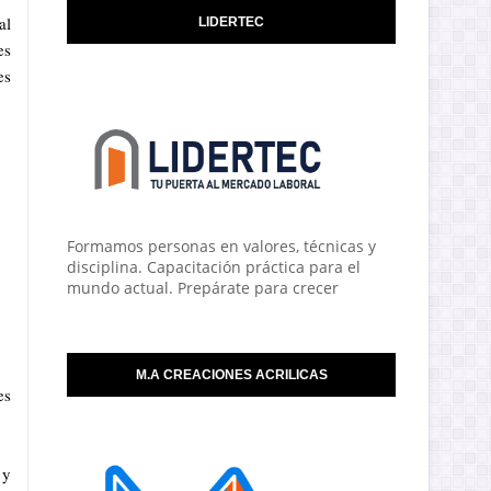
al
LIDERTEC
es
es
Formamos personas en valores, técnicas y
disciplina. Capacitación práctica para el
mundo actual. Prepárate para crecer
M.A CREACIONES ACRILICAS
es
 y