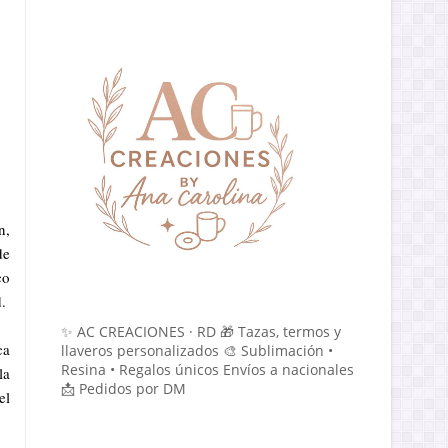
n,
de
co
.
✨ AC CREACIONES · RD 🎁 Tazas, termos y
ca
llaveros personalizados 🎨 Sublimación •
Resina • Regalos únicos Envíos a nacionales
la
📩 Pedidos por DM
el