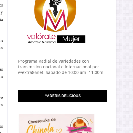
es
 y
ia
no
en
Programa Radial de Variedades con
transmisión nacional e Internacional por
as
@extra86net. Sábado de 10:00 am -11:00m
ón
YADERIS DELICIOUS
re
ón
es