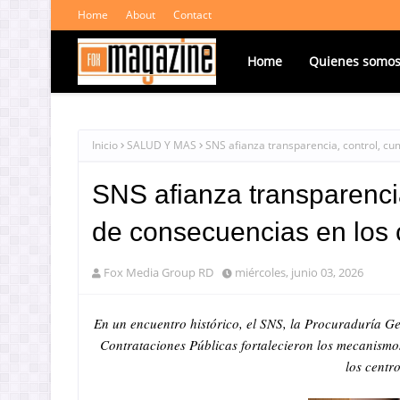
Home
About
Contact
Home
Quienes somo
Inicio
SALUD Y MAS
SNS afianza transparencia, control, cu
SNS afianza transparenci
de consecuencias en los c
Fox Media Group RD
miércoles, junio 03, 2026
En un encuentro histórico, el SNS, la Procuraduría Ge
Contrataciones Públicas fortalecieron los mecanismos
los centr