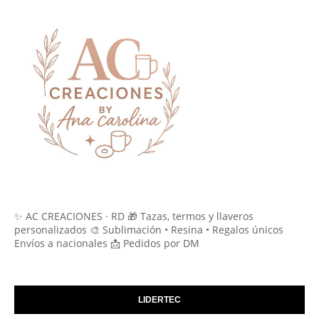
✨ AC CREACIONES · RD 🎁 Tazas, termos y llaveros
personalizados 🎨 Sublimación • Resina • Regalos únicos
Envíos a nacionales 📩 Pedidos por DM
LIDERTEC