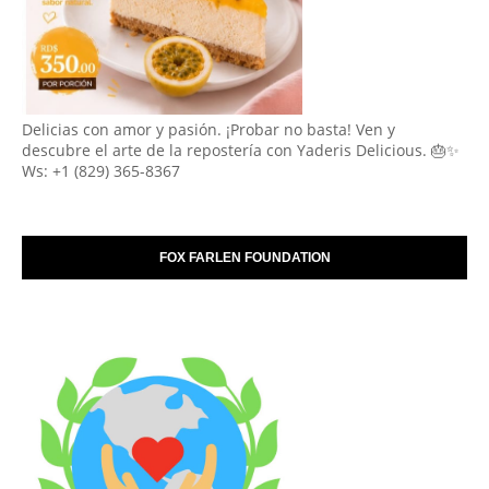
Delicias con amor y pasión. ¡Probar no basta! Ven y
descubre el arte de la repostería con Yaderis Delicious. 🎂✨
Ws: +1 (829) 365-8367
FOX FARLEN FOUNDATION