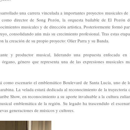
desarrollado una carrera vinculada a importantes proyectos musicales de 
ó como director de Song Pozón, la orquesta bailable de El Pozón d
onocimientos musicales y de dirección artística. Posteriormente formó par
uyo, consolidando aún más su crecimiento profesional. Tras estas etapa
on la creación de su propio proyecto: Olier Parra y su Banda.
ante y productor musical, liderando una propuesta enfocada en 
e órgano, género que representa una de las expresiones musicales m
drá como escenario el emblemático Boulevard de Santa Lucía, uno de l
marabina. La velada estará dedicada al reconocimiento de la trayectoria 
ribe Show, en reconocimiento a su aporte invaluable a la cultura zulia
usical emblemática de la región. Su legado ha trascendido el escenar
nuevas generaciones de músicos y cultores.