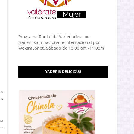
Programa Radial de Variedades con
transmisión nacional e Internacional por
@extra86net. Sábado de 10:00 am -11:00m
YADERIS DELICIOUS
 a
do
ue
ar