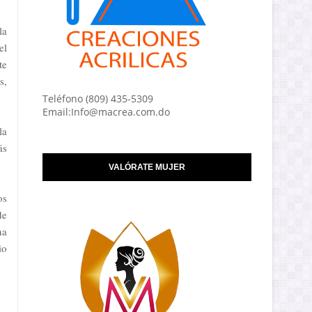
la
el
te
s,
Teléfono (809) 435-5309
Email:Info@macrea.com.do
la
ás
VALÓRATE MUJER
os
de
na
io