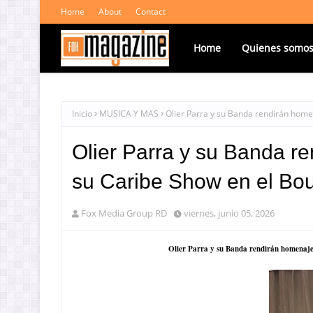
Home
About
Contact
Home
Quienes somo
Inicio
MUSICA Y MAS
Olier Parra y su Banda rendirán home
Olier Parra y su Banda r
su Caribe Show en el Bou
Fox Media Group RD
viernes, junio 05, 2026
Olier Parra y su Banda rendirán homenaje