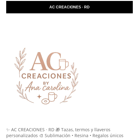
AC CREACIONES · RD
✨ AC CREACIONES · RD 🎁 Tazas, termos y llaveros
personalizados 🎨 Sublimación • Resina • Regalos únicos