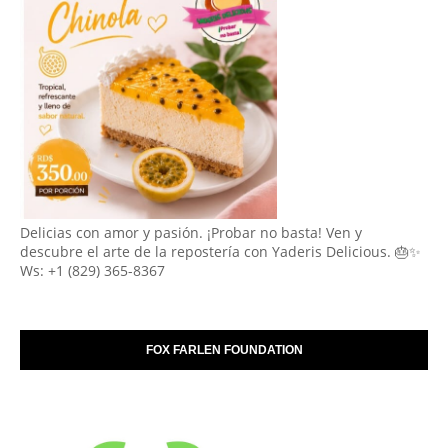
Delicias con amor y pasión. ¡Probar no basta! Ven y
descubre el arte de la repostería con Yaderis Delicious. 🎂✨
Ws: +1 (829) 365-8367
FOX FARLEN FOUNDATION