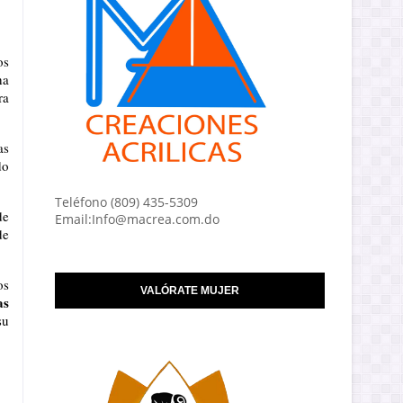
s 
a 
a 
s 
o 
Teléfono (809) 435-5309
e 
Email:Info@macrea.com.do
e 
s 
VALÓRATE MUJER
s 
u 