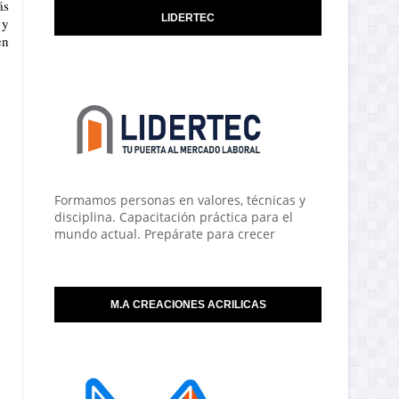
s 
LIDERTEC
y 
n 
Formamos personas en valores, técnicas y
disciplina. Capacitación práctica para el
mundo actual. Prepárate para crecer
M.A CREACIONES ACRILICAS