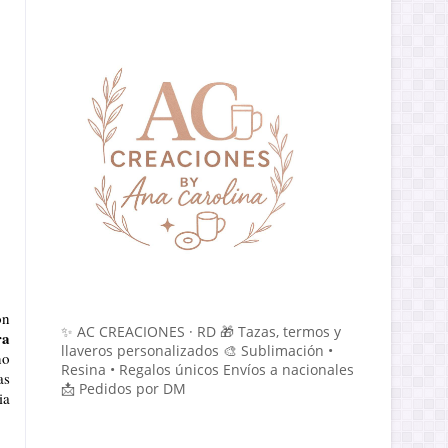
n 
✨ AC CREACIONES · RD 🎁 Tazas, termos y
a 
llaveros personalizados 🎨 Sublimación •
o 
Resina • Regalos únicos Envíos a nacionales
s 
📩 Pedidos por DM
a 