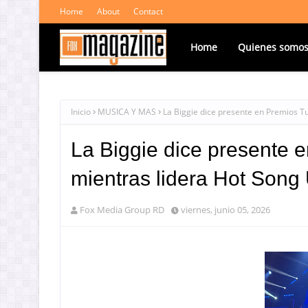
Home
About
Contact
Home
Quienes somo
Inicio
MUSICA Y MAS
La Biggie dice presente en Premios T
La Biggie dice presente 
mientras lidera Hot Song
Fox Media Group RD
viernes, junio 05, 2026