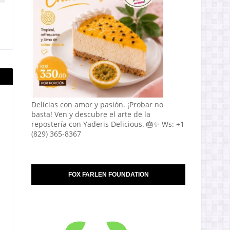
Delicias con amor y pasión. ¡Probar no
basta! Ven y descubre el arte de la
repostería con Yaderis Delicious. 🎂✨ Ws: +1
(829) 365-8367
FOX FARLEN FOUNDATION