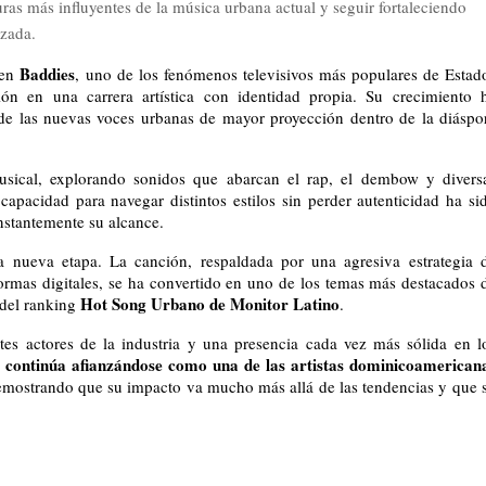
ras más influyentes de la música urbana actual y seguir fortaleciendo
izada.
Baddies
en 
, uno de los fenómenos televisivos más populares de Estado
ón en una carrera artística con identidad propia. Su crecimiento h
 de las nuevas voces urbanas de mayor proyección dentro de la diáspor
usical, explorando sonidos que abarcan el rap, el dembow y diversa
apacidad para navegar distintos estilos sin perder autenticidad ha sid
nstantemente su alcance.
a nueva etapa. La canción, respaldada por una agresiva estrategia d
ormas digitales, se ha convertido en uno de los temas más destacados d
Hot Song Urbano de Monitor Latino
 del ranking 
.
es actores de la industria y una presencia cada vez más sólida en lo
 continúa afianzándose como una de las artistas dominicoamericana
emostrando que su impacto va mucho más allá de las tendencias y que s