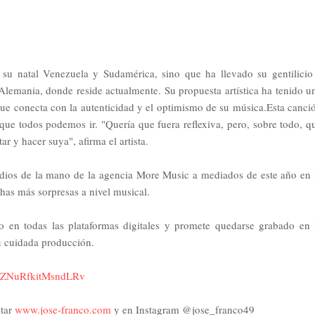
su natal Venezuela y Sudamérica, sino que ha llevado su gentilicio
lemania, donde reside actualmente. Su propuesta artística ha tenido u
que conecta con la autenticidad y el optimismo de su música.Esta canci
 que todos podemos ir. "Quería que fuera reflexiva, pero, sobre todo, q
r y hacer suya", afirma el artista.
edios de la mano de la agencia More Music a mediados de este año en 
as más sorpresas a nivel musical.
co en todas las plataformas digitales y promete quedarse grabado en 
su cuidada producción.
s=ZNuRfkitMsndLRv
itar
www.jose-franco.com
y en Instagram @jose_franco49