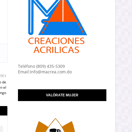
Teléfono (809) 435-5309
Email:Info@macrea.com.do
NTE
o de
n el
ingo
VALÓRATE MUJER