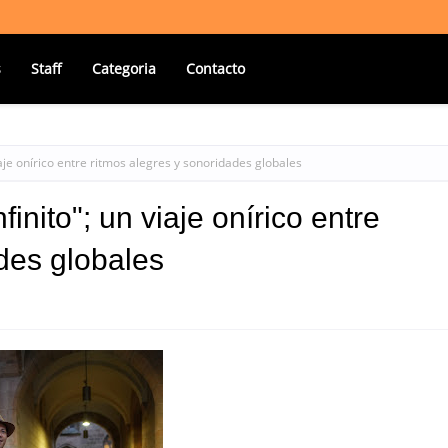
s
Staff
Categoria
Contacto
iaje onírico entre ritmos alegres y sonoridades globales
inito"; un viaje onírico entre
des globales