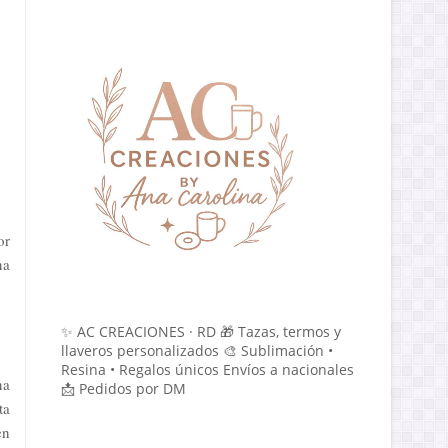
or
na
✨ AC CREACIONES · RD 🎁 Tazas, termos y
llaveros personalizados 🎨 Sublimación •
Resina • Regalos únicos Envíos a nacionales
na
📩 Pedidos por DM
ta
en