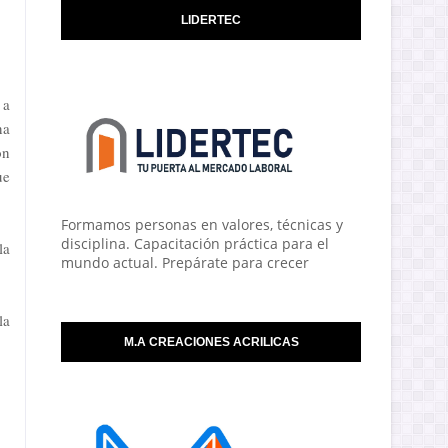
LIDERTEC
 a
na
ón
ue
Formamos personas en valores, técnicas y
disciplina. Capacitación práctica para el
la
mundo actual. Prepárate para crecer
la
M.A CREACIONES ACRILICAS