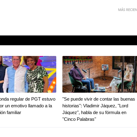
MÁS RECIE
ronda regular de PGT estuvo
"Se puede vivir de contar las buenas
r un emotivo llamado a la
historias": Vladimir Jáquez, "Lord
ión familiar
Jáquez", habla de su fórmula en
"Cinco Palabras"