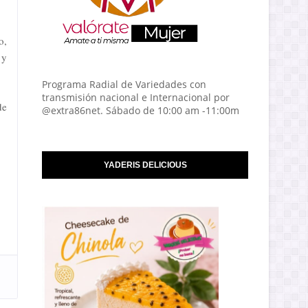
o,
 y
Programa Radial de Variedades con
transmisión nacional e Internacional por
de
@extra86net. Sábado de 10:00 am -11:00m
YADERIS DELICIOUS