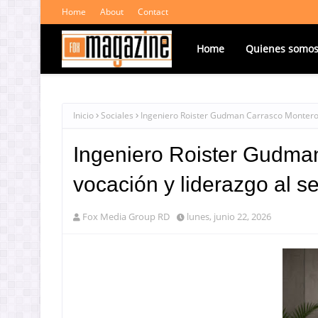
Home
About
Contact
Home
Quienes somo
Inicio
Sociales
Ingeniero Roister Gudman Carrasco Montero: e
Ingeniero Roister Gudman
vocación y liderazgo al se
Fox Media Group RD
lunes, junio 22, 2026