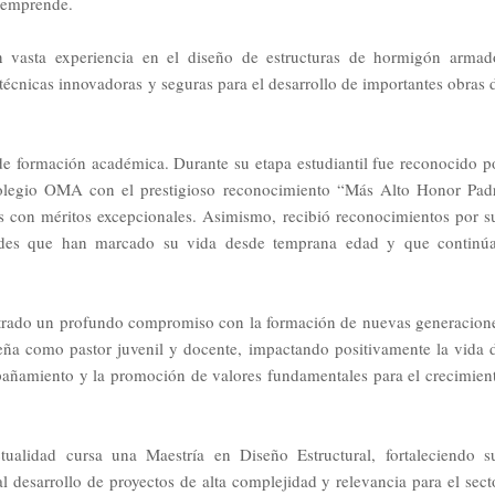
e emprende.
on vasta experiencia en el diseño de estructuras de hormigón armad
técnicas innovadoras y seguras para el desarrollo de importantes obras 
de formación académica. Durante su etapa estudiantil fue reconocido p
olegio OMA con el prestigioso reconocimiento “Más Alto Honor Pad
es con méritos excepcionales. Asimismo, recibió reconocimientos por s
lidades que han marcado su vida desde temprana edad y que continú
ostrado un profundo compromiso con la formación de nuevas generacion
eña como pastor juvenil y docente, impactando positivamente la vida 
pañamiento y la promoción de valores fundamentales para el crecimien
tualidad cursa una Maestría en Diseño Estructural, fortaleciendo s
 desarrollo de proyectos de alta complejidad y relevancia para el sect