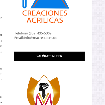
o,
de
Teléfono (809) 435-5309
or
Email:Info@macrea.com.do
re
us
an
VALÓRATE MUJER
es
de
to
us
or