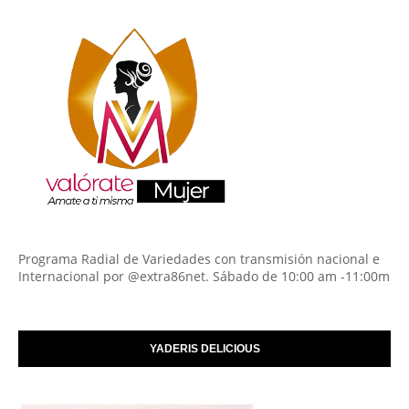
Programa Radial de Variedades con transmisión nacional e
Internacional por @extra86net. Sábado de 10:00 am -11:00m
YADERIS DELICIOUS