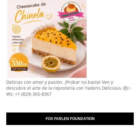
Delicias con amor y pasión. ¡Probar no basta! Ven y
descubre el arte de la repostería con Yaderis Delicious. 🎂✨
Ws: +1 (829) 365-8367
FOX FARLEN FOUNDATION