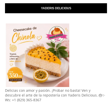
YADERIS DELICIOUS
Delicias con amor y pasión. ¡Probar no basta! Ven y
descubre el arte de la repostería con Yaderis Delicious. 🎂✨
Ws: +1 (829) 365-8367