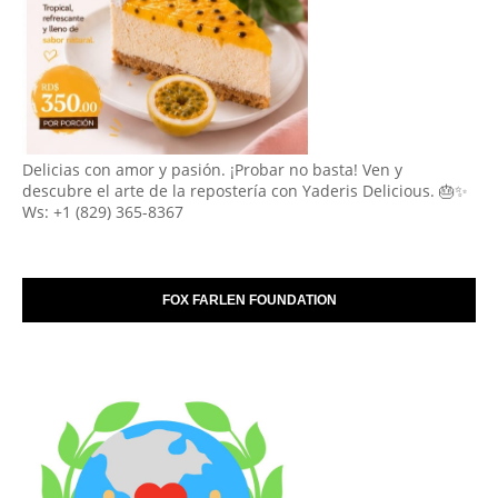
Delicias con amor y pasión. ¡Probar no basta! Ven y
descubre el arte de la repostería con Yaderis Delicious. 🎂✨
Ws: +1 (829) 365-8367
FOX FARLEN FOUNDATION