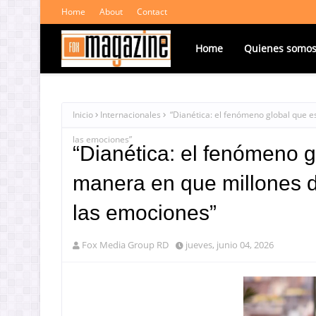
Home
About
Contact
Home
Quienes somo
Inicio
Internacionales
“Dianética: el fenómeno global que e
las emociones”
“Dianética: el fenómeno g
manera en que millones d
las emociones”
Fox Media Group RD
jueves, junio 04, 2026