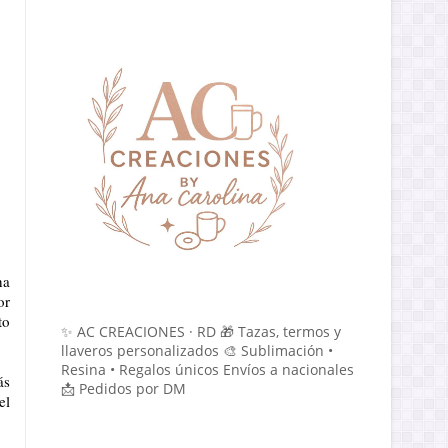
ha
or
to
✨ AC CREACIONES · RD 🎁 Tazas, termos y
llaveros personalizados 🎨 Sublimación •
Resina • Regalos únicos Envíos a nacionales
ás
📩 Pedidos por DM
el