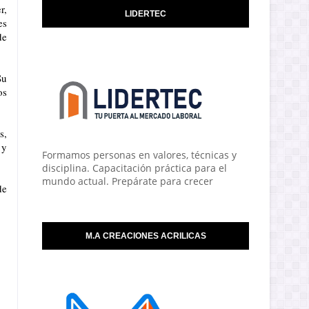
r,
LIDERTEC
es
de
Su
os
s,
 y
Formamos personas en valores, técnicas y
disciplina. Capacitación práctica para el
mundo actual. Prepárate para crecer
de
M.A CREACIONES ACRILICAS