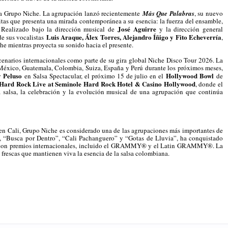
ara Grupo Niche. La agrupación lanzó recientemente
Más Que Palabras
, su nuevo
tas que presenta una mirada contemporánea a su esencia: la fuerza del ensamble,
José Aguirre
. Realizado bajo la dirección musical de
y la dirección general
Luis Araque, Álex Torres, Alejandro Íñigo y Fito Echeverría
de sus vocalistas
,
he mientras proyecta su sonido hacia el presente.
cenarios internacionales como parte de su gira global Niche Disco Tour 2026. La
 México, Guatemala, Colombia, Suiza, España y Perú durante los próximos meses,
 Peluso
Hollywood Bowl
en Salsa Spectacular, el próximo 15 de julio en el
de
Hard Rock Live at Seminole Hard Rock Hotel & Casino Hollywood
, donde el
a salsa, la celebración y la evolución musical de una agrupación que continúa
n Cali, Grupo Niche es considerado una de las agrupaciones más importantes de
, “Busca por Dentro”, “Cali Pachanguero” y “Gotas de Lluvia”, ha conquistado
ado con premios internacionales, incluido el GRAMMY® y el Latin GRAMMY®. La
rescas que mantienen viva la esencia de la salsa colombiana.