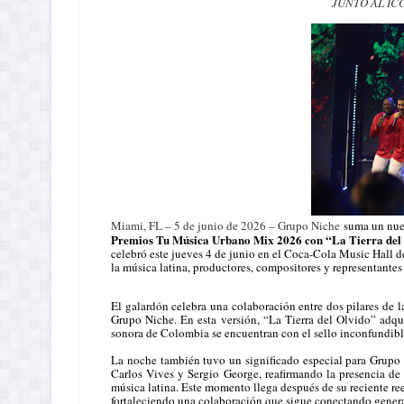
JUNTO AL ÍC
Miami, FL – 5 de junio de 2026 – Grupo Niche
suma un nuev
Premios Tu Música Urbano Mix 2026 con “La Tierra del 
celebró este jueves 4 de junio en el Coca-Cola Music Hall d
la música latina, productores, compositores y representantes 
El galardón celebra una colaboración entre dos pilares de l
Grupo Niche. En esta versión, “La Tierra del Olvido” adqu
sonora de Colombia se encuentran con el sello inconfundible
La noche también tuvo un significado especial para Grupo 
Carlos Vives y Sergio George, reafirmando la presencia de
música latina. Este momento llega después de su reciente r
fortaleciendo una colaboración que sigue conectando genera