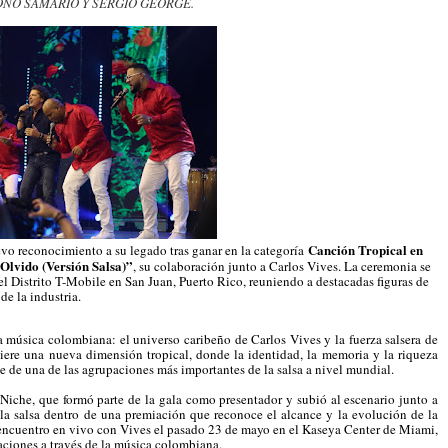
ONO SAMARIO Y SERGIO GEORGE.
Canción Tropical en
o reconocimiento a su legado tras ganar en la categoría
Olvido (Versión Salsa)”
, su colaboración junto a Carlos Vives. La ceremonia se
el Distrito T-Mobile en San Juan, Puerto Rico, reuniendo a destacadas figuras de
de la industria.
a música colombiana: el universo caribeño de Carlos Vives y la fuerza salsera de
iere una nueva dimensión tropical, donde la identidad, la memoria y la riqueza
 de una de las agrupaciones más importantes de la salsa a nivel mundial.
Niche, que formó parte de la gala como presentador y subió al escenario junto a
 la salsa dentro de una premiación que reconoce el alcance y la evolución de la
eencuentro en vivo con Vives el pasado 23 de mayo en el Kaseya Center de Miami,
ciones a través de la música colombiana.