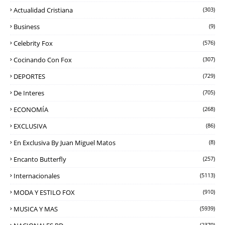
Actualidad Cristiana
(303)
Business
(9)
Celebrity Fox
(576)
Cocinando Con Fox
(307)
DEPORTES
(729)
De Interes
(705)
ECONOMÍA
(268)
EXCLUSIVA
(86)
En Exclusiva By Juan Miguel Matos
(8)
Encanto Butterfly
(257)
Internacionales
(5113)
MODA Y ESTILO FOX
(910)
MUSICA Y MAS
(5939)
(2370)