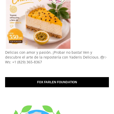
Delicias con amor y pasión. ¡Probar no basta! Ven y
descubre el arte de la repostería con Yaderis Delicious. 🎂✨
Ws: +1 (829) 365-8367
FOX FARLEN FOUNDATION