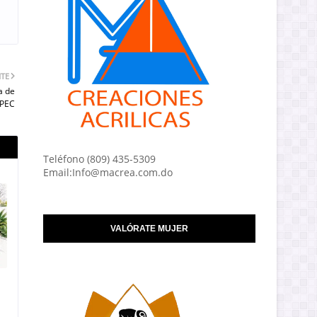
NTE
a de
APEC
Teléfono (809) 435-5309
Email:Info@macrea.com.do
VALÓRATE MUJER