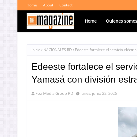
Home
About
Contact
Home
Quienes somo
Inicio
NACIONALES RD
Edeeste fortalece el servicio eléctri
Edeeste fortalece el servic
Yamasá con división estra
Fox Media Group RD
lunes, junio 22, 2026