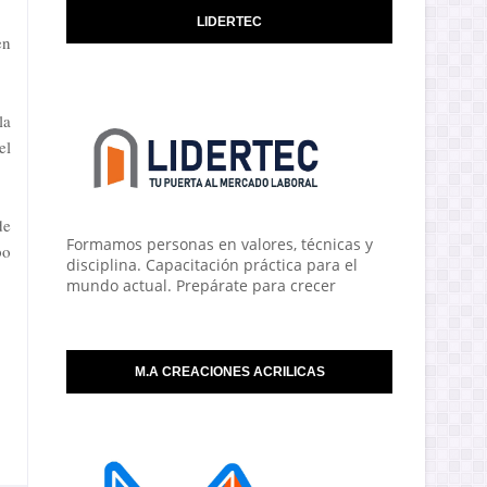
LIDERTEC
en
la
el
de
Formamos personas en valores, técnicas y
po
disciplina. Capacitación práctica para el
mundo actual. Prepárate para crecer
M.A CREACIONES ACRILICAS