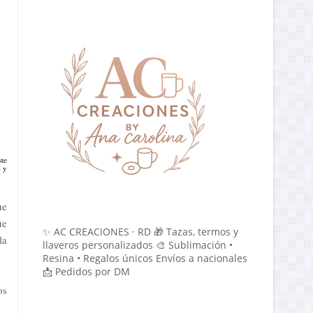
ste
2 y
ue
ue
✨ AC CREACIONES · RD 🎁 Tazas, termos y
la
llaveros personalizados 🎨 Sublimación •
Resina • Regalos únicos Envíos a nacionales
📩 Pedidos por DM
os