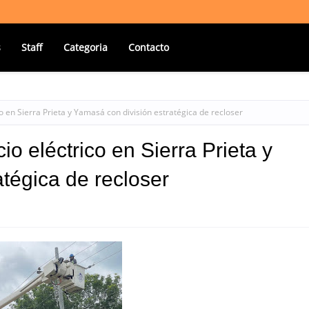
s
Staff
Categoria
Contacto
co en Sierra Prieta y Yamasá con división estratégica de recloser
io eléctrico en Sierra Prieta y
tégica de recloser