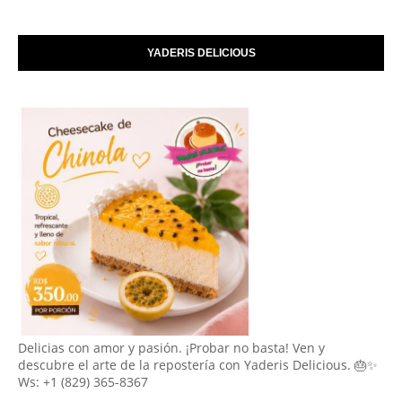
YADERIS DELICIOUS
Delicias con amor y pasión. ¡Probar no basta! Ven y
descubre el arte de la repostería con Yaderis Delicious. 🎂✨
Ws: +1 (829) 365-8367