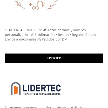
✨ AC CREACIONES · RD 🎁 Tazas, termos y llaveros
personalizados 🎨 Sublimación • Resina • Regalos únicos
Envíos a nacionales 📩 Pedidos por DM
LIDERTEC
Formamos personas en valores, técnicas y disciplina.