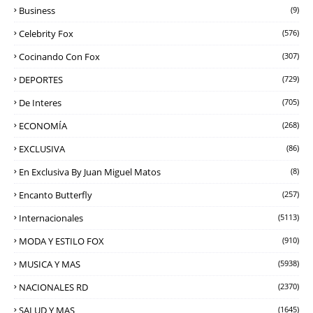
Business
(9)
Celebrity Fox
(576)
Cocinando Con Fox
(307)
DEPORTES
(729)
De Interes
(705)
ECONOMÍA
(268)
EXCLUSIVA
(86)
En Exclusiva By Juan Miguel Matos
(8)
Encanto Butterfly
(257)
Internacionales
(5113)
MODA Y ESTILO FOX
(910)
MUSICA Y MAS
(5938)
NACIONALES RD
(2370)
SALUD Y MAS
(1645)