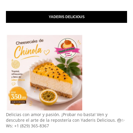
YADERIS DELICIOUS
Delicias con amor y pasión. ¡Probar no basta! Ven y
descubre el arte de la repostería con Yaderis Delicious. 🎂✨
Ws: +1 (829) 365-8367