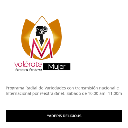
Programa Radial de Variedades con transmisión nacional e
Internacional por @extra86net. Sábado de 10:00 am -11:00m
YADERIS DELICIOUS