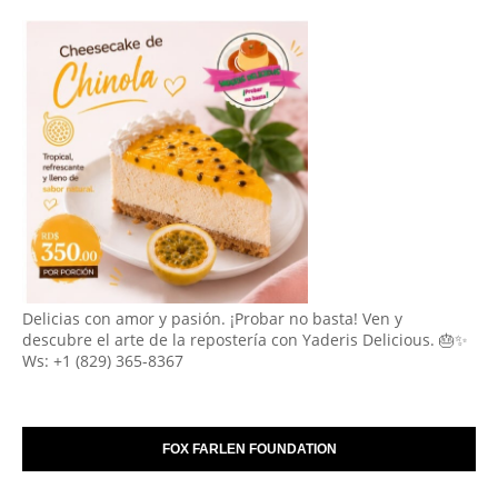
Delicias con amor y pasión. ¡Probar no basta! Ven y
descubre el arte de la repostería con Yaderis Delicious. 🎂✨
Ws: +1 (829) 365-8367
FOX FARLEN FOUNDATION