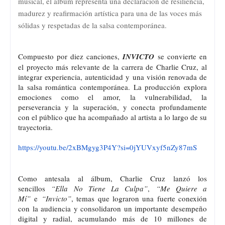
musical, el álbum representa una declaración de resiliencia,
madurez y reafirmación artística para una de las voces más
sólidas y respetadas de la salsa contemporánea.
Compuesto por diez canciones,
INVICTO
se convierte en
el proyecto más relevante de la carrera de Charlie Cruz, al
integrar experiencia, autenticidad y una visión renovada de
la salsa romántica contemporánea. La producción explora
emociones como el amor, la vulnerabilidad, la
perseverancia y la superación, y conecta profundamente
con el público que ha acompañado al artista a lo largo de su
trayectoria.
https://youtu.be/2xBMgyg3P4Y?
si=0jYUVxyf5nZy87mS
Como antesala al álbum, Charlie Cruz lanzó los
sencillos
“Ella No Tiene La Culpa”
,
“Me Quiere a
Mí”
e
“Invicto”
, temas que lograron una fuerte conexión
con la audiencia y consolidaron un importante desempeño
digital y radial, acumulando más de 10 millones de