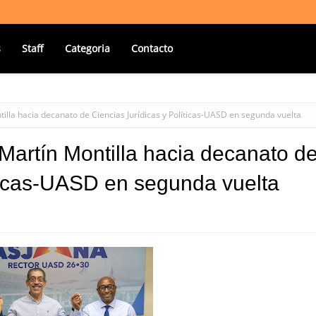
s
Staff
Categoria
Contacto
illa hacia decanato de Ciencias Jurídicas y Políticas-UASD en segunda vuelta
Martín Montilla hacia decanato d
íticas-UASD en segunda vuelta