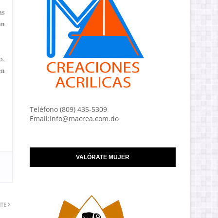
as
an
o,
en
Teléfono (809) 435-5309
Email:Info@macrea.com.do
VALÓRATE MUJER
NTE