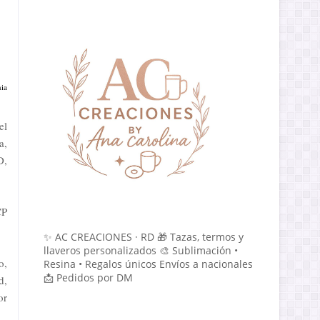
nia
el
a,
D,
CP
✨ AC CREACIONES · RD 🎁 Tazas, termos y
llaveros personalizados 🎨 Sublimación •
o,
Resina • Regalos únicos Envíos a nacionales
📩 Pedidos por DM
d,
or