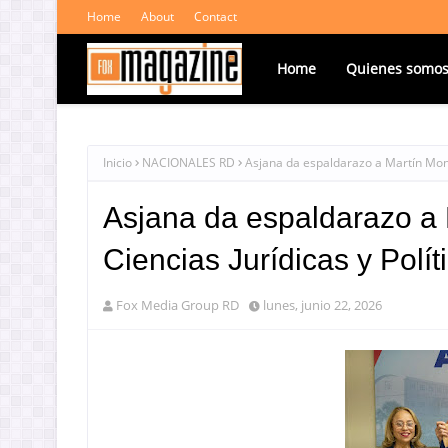
Home
About
Contact
Home
Quienes somo
Inicio
NACIONALES RD
Asjana da espaldarazo a Martín Mont
Asjana da espaldarazo a 
Ciencias Jurídicas y Pol
Fox Media Group RD
lunes, junio 22, 2026