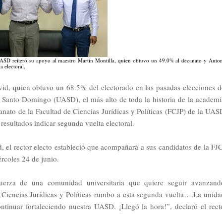
a UASD reiteró su apoyo al maestro Martín Montilla, quien obtuvo un 49.0% al decanato y Anto
a electoral.
d, quien obtuvo un 68.5% del electorado en las pasadas elecciones d
 Santo Domingo (UASD), el más alto de toda la historia de la academi
canato de la Facultad de Ciencias Jurídicas y Políticas (FCJP) de la UAS
resultados indicar segunda vuelta electoral.
 el rector electo estableció que acompañará a sus candidatos de la FJ
ércoles 24 de junio.
rza de una comunidad universitaria que quiere seguir avanzand
Ciencias Jurídicas y Políticas rumbo a esta segunda vuelta….La unida
ontinuar fortaleciendo nuestra UASD. ¡Llegó la hora!”, declaró el rect