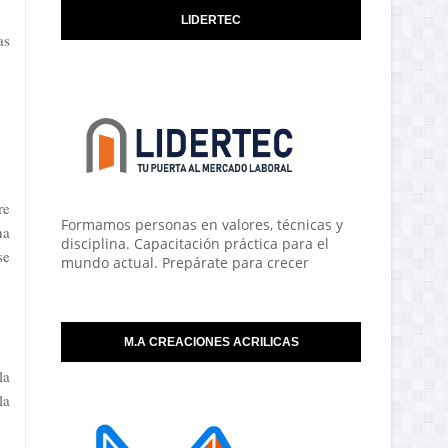
LIDERTEC
as
re
Formamos personas en valores, técnicas y
ha
disciplina. Capacitación práctica para el
se
mundo actual. Prepárate para crecer
M.A CREACIONES ACRILICAS
la
la