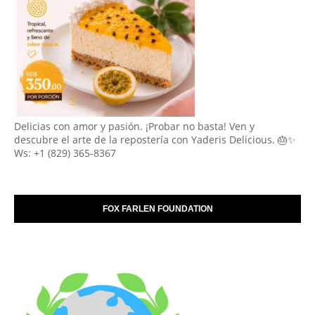
Delicias con amor y pasión. ¡Probar no basta! Ven y
descubre el arte de la repostería con Yaderis Delicious. 🎂✨
Ws: +1 (829) 365-8367
FOX FARLEN FOUNDATION