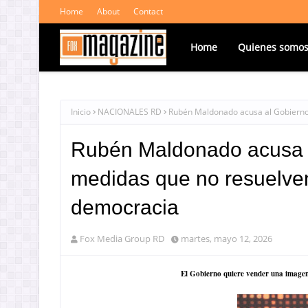
Home
About
Contact
Home
Quienes somo
Inicio
NACIONALES RD
Rubén Maldonado acusa al Gobierno d
Rubén Maldonado acusa a
medidas que no resuelven l
democracia
Fox Media Group RD
martes, mayo 12, 2026
El Gobierno quiere vender una imagen 