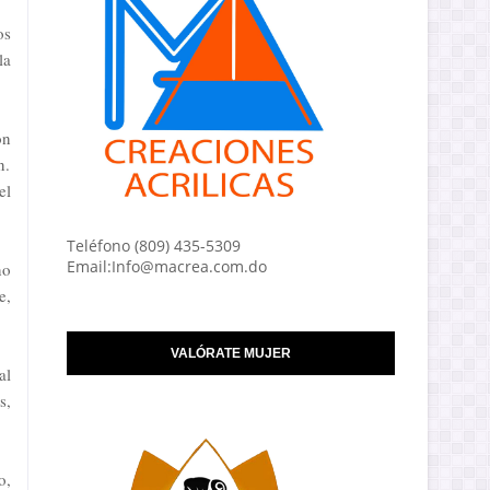
os
la
ón
n.
el
Teléfono (809) 435-5309
Email:Info@macrea.com.do
no
e,
VALÓRATE MUJER
al
s,
o,