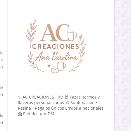
s,
an
to
de
ni
✨ AC CREACIONES · RD 🎁 Tazas, termos y
llaveros personalizados 🎨 Sublimación •
Resina • Regalos únicos Envíos a nacionales
📩 Pedidos por DM
la
el