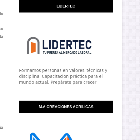
LIDERTEC
la
na
la
Formamos personas en valores, técnicas y
disciplina. Capacitación práctica para el
mundo actual. Prepárate para crecer
M.A CREACIONES ACRILICAS
ia