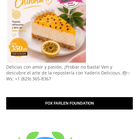
Delicias con amor y pasión. ¡Probar no basta! Ven y
descubre el arte de la repostería con Yaderis Delicious. 🎂✨
Ws: +1 (829) 365-8367
FOX FARLEN FOUNDATION