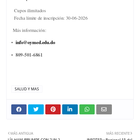
Cupos
ilimitados
Fecha
límite
de
inscripción:
30-06-2026
Más
información:
info@oymed.edu.do
•
809-501-6861
•
SALUD Y MAS
MÁS ANTIGUA
MÁS RECIENTE
LÍA HAM IRRUMPE CON "UN 2
INFOTEP y Regional 15 del