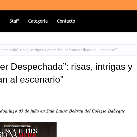
s
Staff
Categoria
Contacto
spechada”: risas, intrigas y verdades incómodas llegan al escenario”
er Despechada”: risas, intrigas y
n al escenario”
l domingo 05 de julio en Sala Laura Beltrán del Colegio Babeque