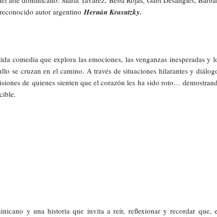
del arte dominicano: María Tavàrez, Beba Rojas, Gabi Desangles, Bárba
l reconocido autor argentino
Hernán Krasutzky.
tida comedia que explora las emociones, las venganzas inesperadas y l
llo se cruzan en el camino. A través de situaciones hilarantes y diálog
ecisiones de quienes sienten que el corazón les ha sido roto… demostran
cible.
nicano y una historia que invita a reír, reflexionar y recordar que, 