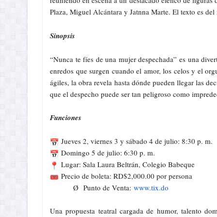
reuniendo en escena a un destacado elenco de figuras 
Plaza, Miguel Alcántara y Jatnna Marte. El texto es de
Sinopsis
“Nunca te fíes de una mujer despechada” es una diver
enredos que surgen cuando el amor, los celos y el orgu
ágiles, la obra revela hasta dónde pueden llegar las d
que el despecho puede ser tan peligroso como imprede
Funciones
Jueves 2, viernes 3 y sábado 4 de julio: 8:30 p. m.
Domingo 5 de julio: 6:30 p. m.
Lugar: Sala Laura Beltrán, Colegio Babeque
Precio de boleta: RD$2,000.00 por persona
Ø
Punto de Venta:
www.tix.do
Una propuesta teatral cargada de humor, talento domi