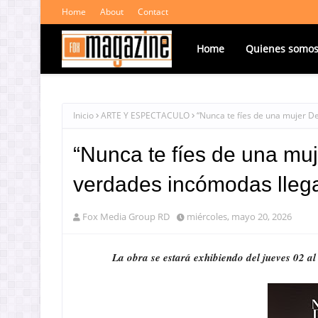
Home
About
Contact
Home
Quienes somo
Inicio
ARTE Y ESPECTACULO
“Nunca te fíes de una mujer De
“Nunca te fíes de una muj
verdades incómodas llega
Fox Media Group RD
miércoles, mayo 20, 2026
La obra se estará exhibiendo del jueves 02 a