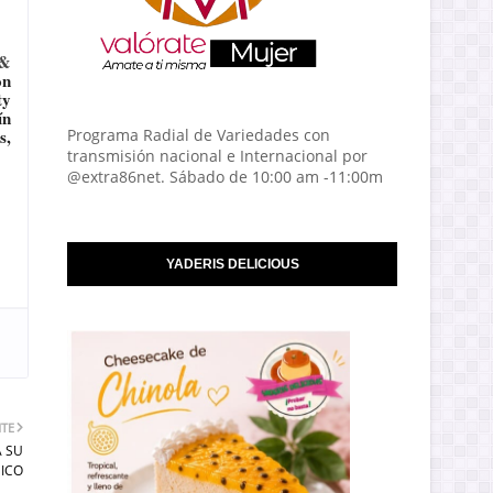
 &
on
ty
ín
s,
Programa Radial de Variedades con
transmisión nacional e Internacional por
@extra86net. Sábado de 10:00 am -11:00m
YADERIS DELICIOUS
NTE
A SU
GICO