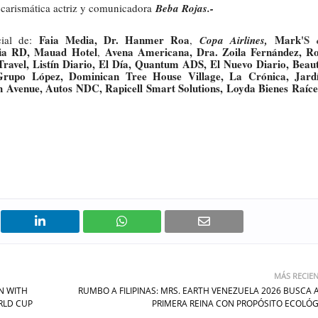
 carismática actriz y comunicadora
Beba Rojas.-
Faia Media, Dr. Hanmer Roa
Mark
'S
cial de:
,
Copa Airlines,
ia RD, Mauad Hotel
Avena Americana, Dra. Zoila Fernández, R
,
ravel, Listín Diario, El Día, Quantum ADS, El Nuevo Diario, Beau
Grupo López, Dominican Tree House Village, La Crónica, Jard
h Avenue, Autos NDC, Rapicell Smart Solutions, Loyda Bienes Raíce
MÁS RECIE
N WITH
RUMBO A FILIPINAS: MRS. EARTH VENEZUELA 2026 BUSCA 
RLD CUP
PRIMERA REINA CON PROPÓSITO ECOLÓ