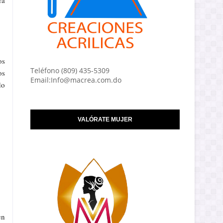
ra
os
Teléfono (809) 435-5309
os
Email:Info@macrea.com.do
do
VALÓRATE MUJER
en