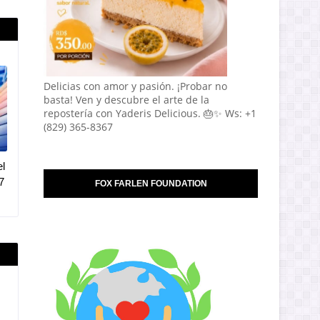
Delicias con amor y pasión. ¡Probar no
basta! Ven y descubre el arte de la
repostería con Yaderis Delicious. 🎂✨ Ws: +1
(829) 365-8367
l
7
FOX FARLEN FOUNDATION