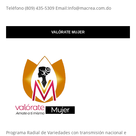
Teléfono (809) 435-5309 Email:Info@macrea.com.do
VALÓRATE MUJER
Programa Radial de Variedades con transmisión nacional e