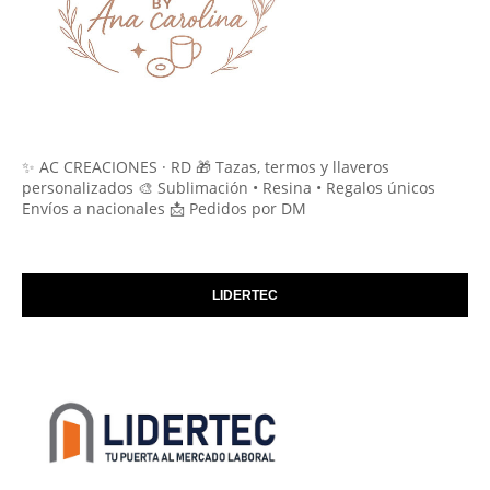
✨ AC CREACIONES · RD 🎁 Tazas, termos y llaveros
personalizados 🎨 Sublimación • Resina • Regalos únicos
Envíos a nacionales 📩 Pedidos por DM
LIDERTEC