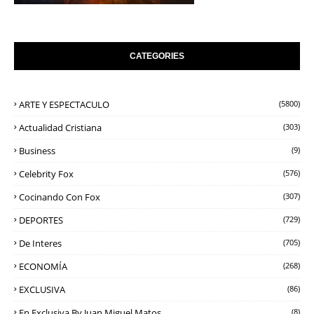
CATEGORIES
ARTE Y ESPECTACULO
(5800)
Actualidad Cristiana
(303)
Business
(9)
Celebrity Fox
(576)
Cocinando Con Fox
(307)
DEPORTES
(729)
De Interes
(705)
ECONOMÍA
(268)
EXCLUSIVA
(86)
En Exclusiva By Juan Miguel Matos
(8)