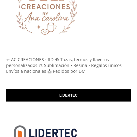
✨ AC CREACIONES · RD 🎁 Tazas, termos y llaveros
personalizados 🎨 Sublimación • Resina • Regalos únicos
Envíos a nacionales 📩 Pedidos por DM
LIDERTEC