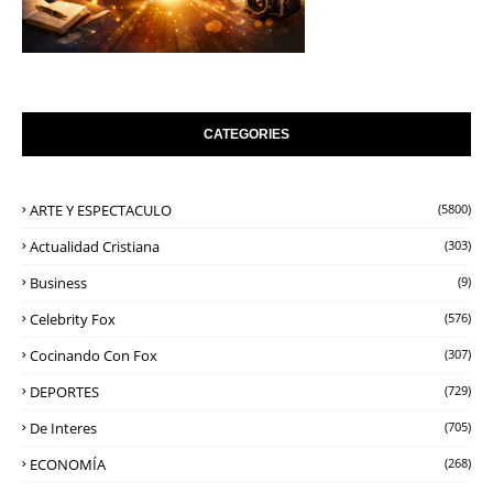
CATEGORIES
ARTE Y ESPECTACULO
(5800)
Actualidad Cristiana
(303)
Business
(9)
Celebrity Fox
(576)
Cocinando Con Fox
(307)
DEPORTES
(729)
De Interes
(705)
ECONOMÍA
(268)