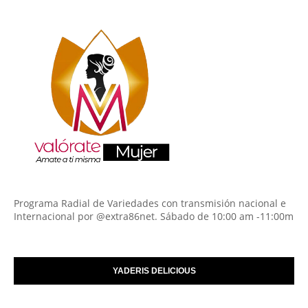
Programa Radial de Variedades con transmisión nacional e
Internacional por @extra86net. Sábado de 10:00 am -11:00m
YADERIS DELICIOUS