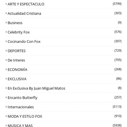
ARTE Y ESPECTACULO
(5799)
Actualidad Cristiana
(303)
Business
(9)
Celebrity Fox
(576)
Cocinando Con Fox
(307)
DEPORTES
(729)
De Interes
(705)
ECONOMÍA
(268)
EXCLUSIVA
(86)
En Exclusiva By Juan Miguel Matos
(8)
Encanto Butterfly
(257)
Internacionales
(5113)
MODA Y ESTILO FOX
(910)
MUSICA Y MAS
(5938)