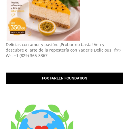
Delicias con amor y pasión. ¡Probar no basta! Ven y
descubre el arte de la repostería con Yaderis Delicious. 🎂✨
Ws: +1 (829) 365-8367
FOX FARLEN FOUNDATION