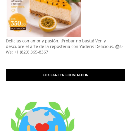
Delicias con amor y pasión. ¡Probar no basta! Ven y
descubre el arte de la repostería con Yaderis Delicious. 🎂✨
Ws: +1 (829) 365-8367
FOX FARLEN FOUNDATION