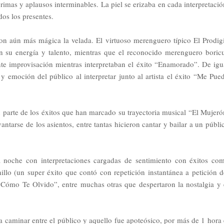
imas y aplausos interminables. La piel se erizaba en cada interpretació
os los presentes.
ron aún más mágica la velada. El virtuoso merenguero típico El Prodig
on su energía y talento, mientras que el reconocido merenguero boric
te improvisación mientras interpretaban el éxito “Enamorado”. De igu
y emoción del público al interpretar junto al artista el éxito “Me Pue
 parte de los éxitos que han marcado su trayectoria musical “El Mujeró
ntarse de los asientos, entre tantas hicieron cantar y bailar a un públi
 noche con interpretaciones cargadas de sentimiento con éxitos co
llo (un super éxito que contó con repetición instantánea a petición d
“Cómo Te Olvido”, entre muchas otras que despertaron la nostalgia y 
ó a caminar entre el público y aquello fue apoteósico, por más de 1 hora 