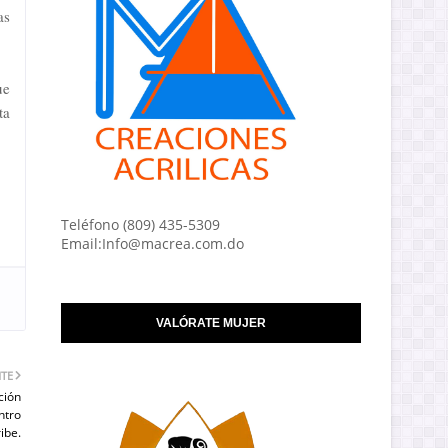
as
ue
ta
Teléfono (809) 435-5309
Email:Info@macrea.com.do
VALÓRATE MUJER
NTE
ción
ntro
ibe.