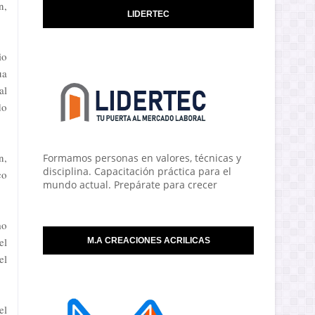
n,
LIDERTEC
io
ua
al
do
n,
Formamos personas en valores, técnicas y
disciplina. Capacitación práctica para el
co
mundo actual. Prepárate para crecer
mo
el
M.A CREACIONES ACRILICAS
el
el