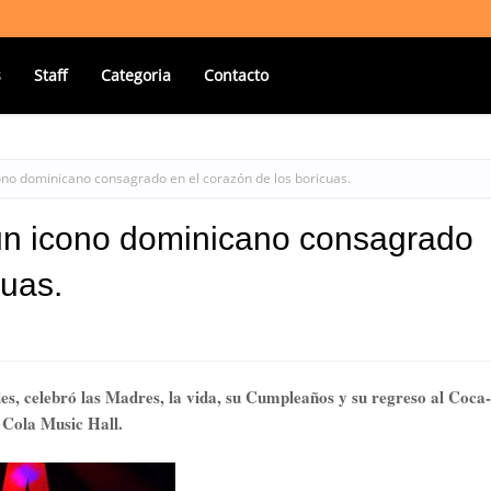
s
Staff
Categoria
Contacto
cono dominicano consagrado en el corazón de los boricuas.
) un icono dominicano consagrado
cuas.
es, celebró las Madres, la vida, su Cumpleaños y su regreso al Coca-
Cola Music Hall.