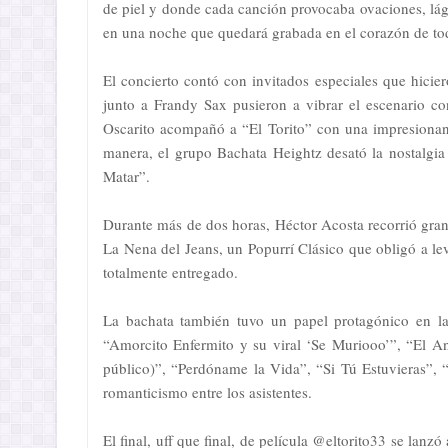
de piel y donde cada canción provocaba ovaciones, lágr
en una noche que quedará grabada en el corazón de tod
El concierto contó con invitados especiales que hicie
junto a Frandy Sax pusieron a vibrar el escenario c
Oscarito acompañó a “El Torito” con una impresionan
manera, el grupo Bachata Heightz desató la nostalgia 
Matar”.
Durante más de dos horas, Héctor Acosta recorrió gran
La Nena del Jeans, un Popurrí Clásico que obligó a leva
totalmente entregado.
La bachata también tuvo un papel protagónico en la
“Amorcito Enfermito y su viral ‘Se Muriooo’”, “El Ani
público)”, “Perdóname la Vida”, “Si Tú Estuvieras”, 
romanticismo entre los asistentes.
El final, uff que final, de película @eltorito33 se lanz