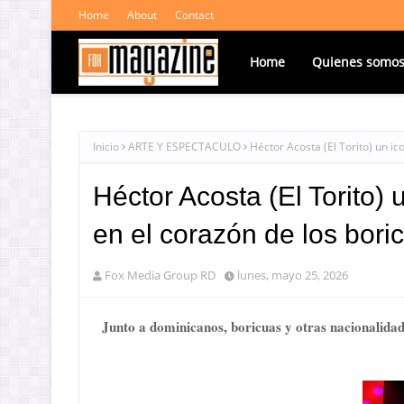
Home
About
Contact
Home
Quienes somo
Inicio
ARTE Y ESPECTACULO
Héctor Acosta (El Torito) un i
Héctor Acosta (El Torito
en el corazón de los bori
Fox Media Group RD
lunes, mayo 25, 2026
Junto a dominicanos, boricuas y otras nacionalidad