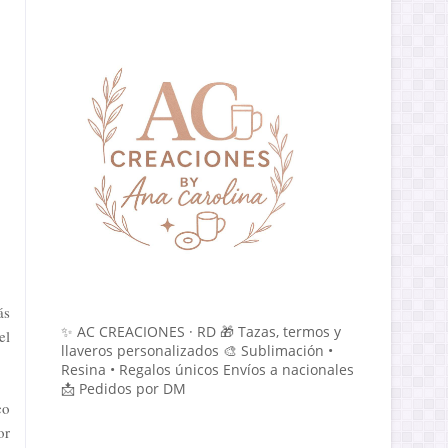
ás
✨ AC CREACIONES · RD 🎁 Tazas, termos y
el
llaveros personalizados 🎨 Sublimación •
Resina • Regalos únicos Envíos a nacionales
📩 Pedidos por DM
co
or