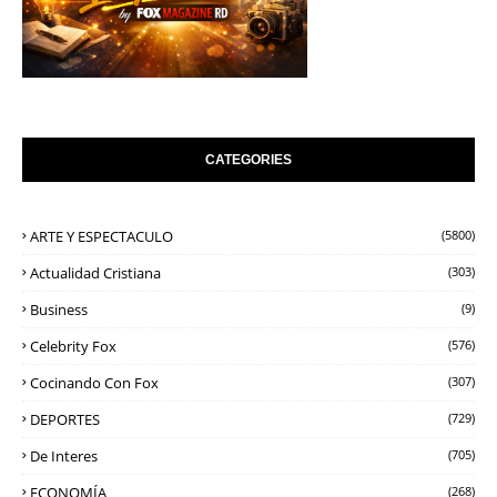
CATEGORIES
ARTE Y ESPECTACULO
(5800)
Actualidad Cristiana
(303)
Business
(9)
Celebrity Fox
(576)
Cocinando Con Fox
(307)
DEPORTES
(729)
De Interes
(705)
ECONOMÍA
(268)