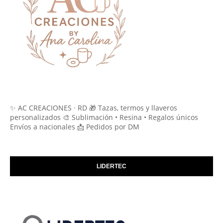
✨ AC CREACIONES · RD 🎁 Tazas, termos y llaveros
personalizados 🎨 Sublimación • Resina • Regalos únicos
Envíos a nacionales 📩 Pedidos por DM
LIDERTEC