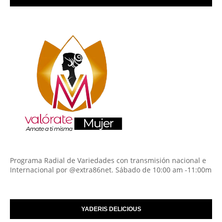
Programa Radial de Variedades con transmisión nacional e
Internacional por @extra86net. Sábado de 10:00 am -11:00m
YADERIS DELICIOUS