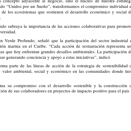
 concepto adyacente al negocio, sino el núcleo de nuestra estrategi
riado “Unidos por un Sueño”, transformamos el compromiso individual e
d de los ecosistemas que sostienen el desarrollo económico y social de
. 
ndo subraya la importancia de las acciones colaborativas para promove
iversidad.
Verde Profundo, señaló que la participación del sector industrial e
ción marina en el Caribe. “Cada acción de restauración representa un
as que hoy enfrentan grandes desafíos ambientales. La participación de
nuar generando conciencia y apoyo a estas iniciativas”, indicó 
ma parte de las líneas de acción de la estrategia de sostenibilidad d
 valor ambiental, social y económico en las comunidades donde tien
rma su compromiso con el desarrollo sostenible y la construcción d
ión de sus colaboradores en proyectos de impacto positivo para el país