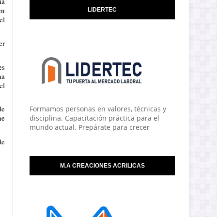
a 
n 
LIDERTEC
l 
r 
s 
a 
l 
e 
Formamos personas en valores, técnicas y
e 
disciplina. Capacitación práctica para el
mundo actual. Prepárate para crecer
e 
M.A CREACIONES ACRILICAS