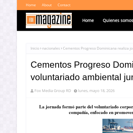
Home
About
Contact
Home
Quienes somo
Inicio
nacionales
Cementos Progreso Dominicana realiza jo
Cementos Progreso Domin
voluntariado ambiental j
Fox Media Group RD
lunes, mayo 18, 2026
La jornada formó parte del voluntariado corpora
compañía, enfocado en promover a