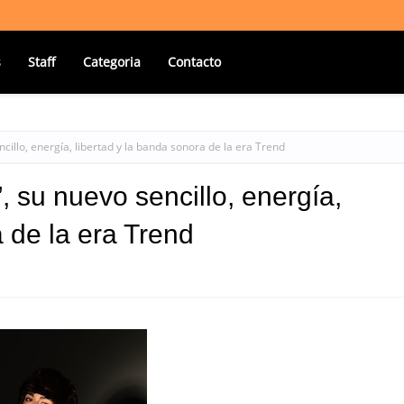
s
Staff
Categoria
Contacto
cillo, energía, libertad y la banda sonora de la era Trend
 su nuevo sencillo, energía,
a de la era Trend