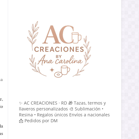
na
e,
✨ AC CREACIONES · RD 🎁 Tazas, termos y
do
llaveros personalizados 🎨 Sublimación •
Resina • Regalos únicos Envíos a nacionales
📩 Pedidos por DM
la
as