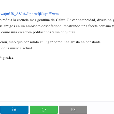
/Y7wajmU8_A8?
si=ItporwIjKuyoE9wm
 refleja la esencia más genuina de
Caluu
C.: espontaneidad, diversión 
 a sus amigos en un ambiente desenfadado, mostrando una faceta cercana y
d como una creadora polifacética y sin etiquetas.
ón, sino que consolida su lugar como una artista en constante
 de la música actual.
igitales.