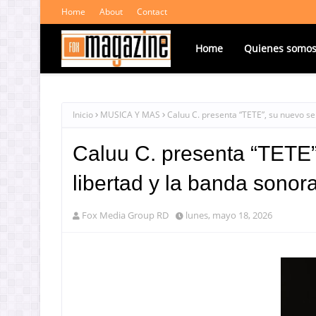
Home
About
Contact
Home
Quienes somo
Inicio
MUSICA Y MAS
Caluu C. presenta “TETE”, su nuevo sen
Caluu C. presenta “TETE”,
libertad y la banda sonor
Fox Media Group RD
lunes, mayo 18, 2026