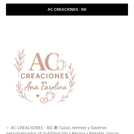
AC CREACIONES · RD
✨ AC CREACIONES · RD 🎁 Tazas, termos y llaveros
personalizados 🎨 Sublimación • Resina • Regalos únicos