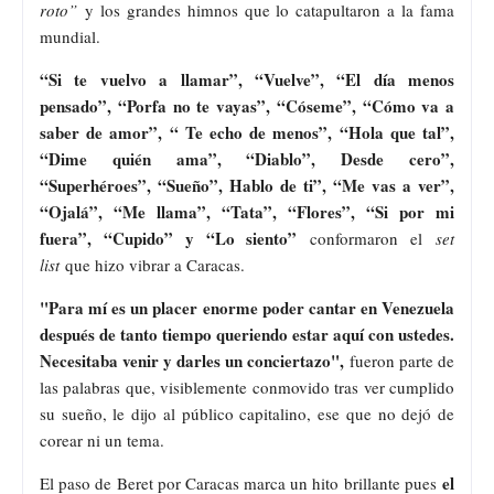
roto”
y los grandes himnos que lo catapultaron a la fama
mundial.
“Si te vuelvo a llamar”, “Vuelve”, “El día menos
pensado”, “Porfa no te vayas”, “Cóseme”, “Cómo va a
saber de amor”, “ Te echo de menos”, “Hola que tal”,
“Dime quién ama”, “Diablo”, Desde cero”,
“Superhéroes”, “Sueño”, Hablo de ti”, “Me vas a ver”,
“Ojalá”, “Me llama”, “Tata”, “Flores”, “Si por mi
fuera”, “Cupido” y “Lo siento”
conformaron el
set
list
que hizo vibrar a Caracas.
"Para mí es un placer enorme poder cantar en Venezuela
después de tanto tiempo queriendo estar aquí con ustedes.
Necesitaba venir y darles un conciertazo",
fueron parte de
las palabras que, visiblemente conmovido tras ver cumplido
su sueño, le dijo al público capitalino, ese que no dejó de
corear ni un tema.
el
El paso de Beret por Caracas marca un hito brillante pues