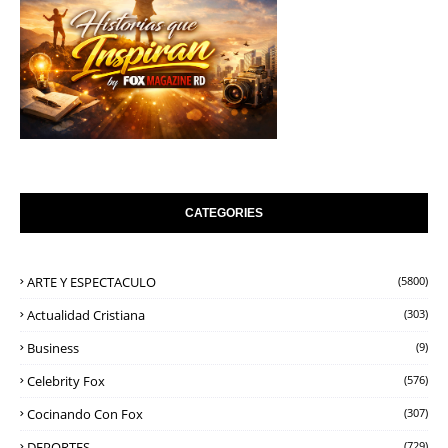
CATEGORIES
ARTE Y ESPECTACULO
(5800)
Actualidad Cristiana
(303)
Business
(9)
Celebrity Fox
(576)
Cocinando Con Fox
(307)
DEPORTES
(729)