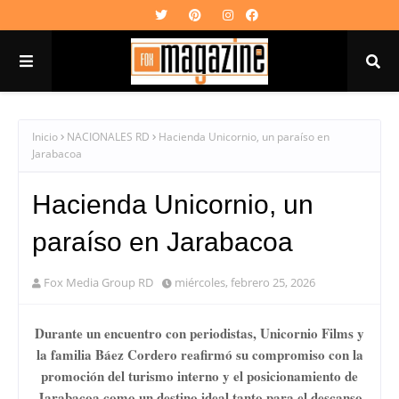
Inicio
NACIONALES RD
Hacienda Unicornio, un paraíso en
Jarabacoa
Hacienda Unicornio, un
paraíso en Jarabacoa
Fox Media Group RD
miércoles, febrero 25, 2026
Durante un encuentro con periodistas, Unicornio Films y
la familia Báez Cordero reafirmó su compromiso con la
promoción del turismo interno y el posicionamiento de
Jarabacoa como un destino ideal tanto para el descanso