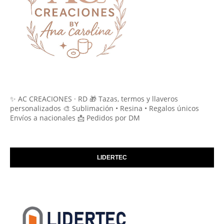
✨ AC CREACIONES · RD 🎁 Tazas, termos y llaveros
personalizados 🎨 Sublimación • Resina • Regalos únicos
Envíos a nacionales 📩 Pedidos por DM
LIDERTEC