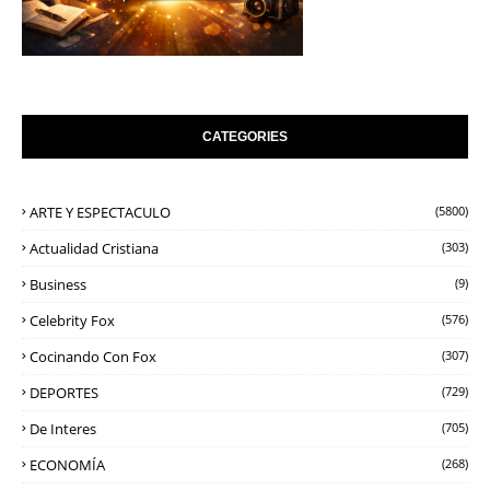
CATEGORIES
ARTE Y ESPECTACULO
(5800)
Actualidad Cristiana
(303)
Business
(9)
Celebrity Fox
(576)
Cocinando Con Fox
(307)
DEPORTES
(729)
De Interes
(705)
ECONOMÍA
(268)