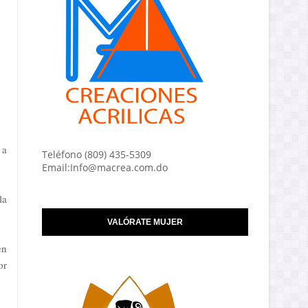
 a
Teléfono (809) 435-5309
Email:Info@macrea.com.do
la
VALÓRATE MUJER
en
or