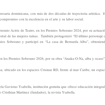
resaria dominicana, con más de dos décadas de trayectoria artística. 
 compromiso con la excelencia en el arte y su labor social.
 premio Actriz de Teatro, en los Premios Soberano 2024, por su actuaci
cestral de las mujeres taínas. También protagonizó “El último personaje 
emios Soberano y participó en “La casa de Bernarda Alba”, obtenien
 en los Premios Soberano 2026, por su obra “Anaka-O-Na, alba y ocaso”
a, ubicado en los espacios Crismar RD, frente al mar Caribe, un espac
ela Gaviotas Ysabella, institución gratuita que ofrece educación integral
to Cristhian Martínez (fundador), la revista Ysabella.