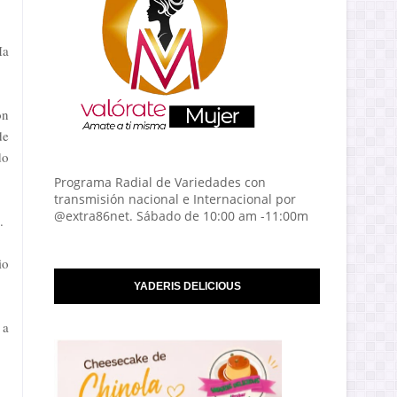
Ha
ón
de
do
Programa Radial de Variedades con
transmisión nacional e Internacional por
@extra86net. Sábado de 10:00 am -11:00m
.
io
YADERIS DELICIOUS
 a