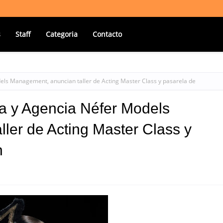
s
Staff
Categoria
Contacto
els Management, anuncian taller de Acting Master Class y pasarela de
a y Agencia Néfer Models
ler de Acting Master Class y
n