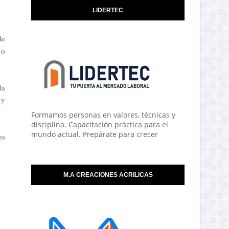
LIDERTEC
de
 o
la
 y
Formamos personas en valores, técnicas y
disciplina. Capacitación práctica para el
mundo actual. Prepárate para crecer
os
M.A CREACIONES ACRILICAS