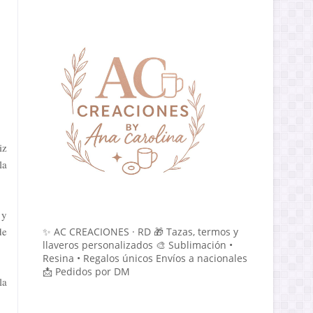
iz
la
 y
de
✨ AC CREACIONES · RD 🎁 Tazas, termos y
llaveros personalizados 🎨 Sublimación •
Resina • Regalos únicos Envíos a nacionales
📩 Pedidos por DM
la