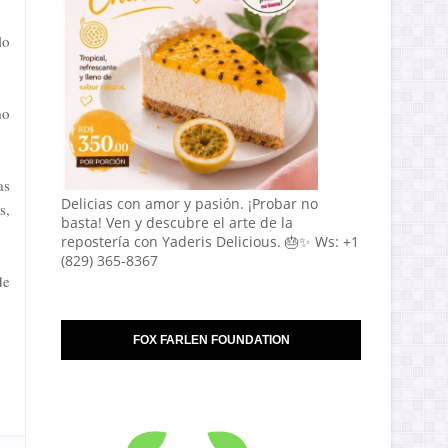
lo
mo
as
Delicias con amor y pasión. ¡Probar no
s,
basta! Ven y descubre el arte de la
repostería con Yaderis Delicious. 🎂✨ Ws: +1
(829) 365-8367
de
FOX FARLEN FOUNDATION