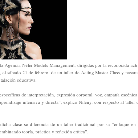
la Agencia Néfer Models Management, dirigidas por la reconocida actr
, el sábado 21 de febrero, de un taller de Acting Master Class y pasare
stalación educativa.
específicas de interpretación, expresión corporal, voz, empatía escénica
rendizaje intensiva y directa”, explicó Nileny, con respecto al taller 
icha clase se diferencia de un taller tradicional por su “enfoque en 
combinando teoría, práctica y reflexión crítica”.