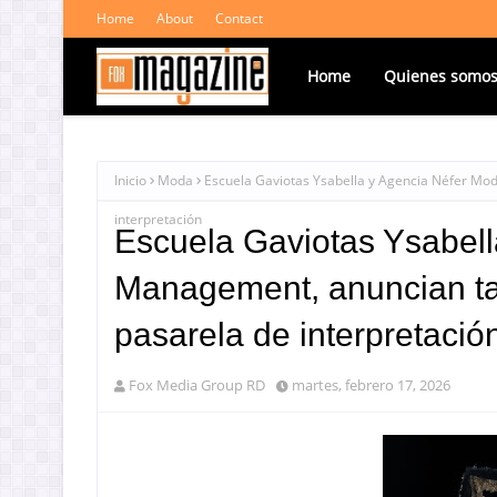
Home
About
Contact
Home
Quienes somo
Inicio
Moda
Escuela Gaviotas Ysabella y Agencia Néfer Mod
interpretación
Escuela Gaviotas Ysabell
Management, anuncian tal
pasarela de interpretació
Fox Media Group RD
martes, febrero 17, 2026