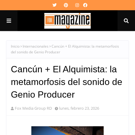
Inicio
Internacionales
Cancún + El Alquimista: la metamorfosis
del sonido de Genio Producer
Cancún + El Alquimista: la
metamorfosis del sonido de
Genio Producer
Fox Media Group RD
lunes, febrero 23, 2026