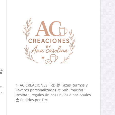
 la
nto
✨ AC CREACIONES · RD 🎁 Tazas, termos y
ro
llaveros personalizados 🎨 Sublimación •
 e
Resina • Regalos únicos Envíos a nacionales
📩 Pedidos por DM