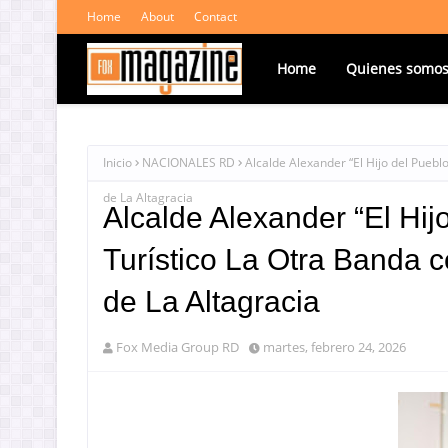
Home
About
Contact
Home
Quienes somo
Inicio
NACIONALES RD
Alcalde Alexander “El Hijo del Puebl
de La Altagracia
Alcalde Alexander “El Hij
Turístico La Otra Banda c
de La Altagracia
Fox Media Group RD
martes, febrero 24, 2026