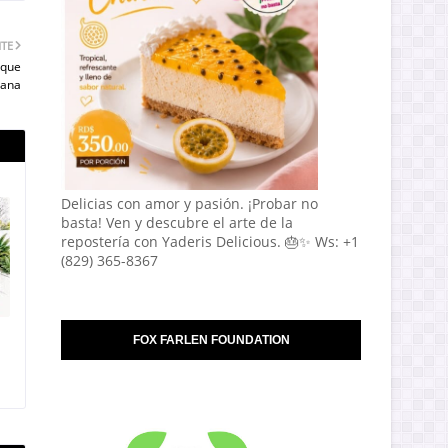
NTE
 que
cana
Delicias con amor y pasión. ¡Probar no
basta! Ven y descubre el arte de la
repostería con Yaderis Delicious. 🎂✨ Ws: +1
(829) 365-8367
FOX FARLEN FOUNDATION