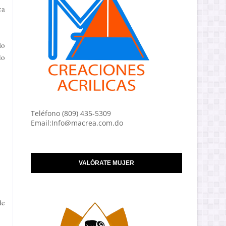
ca
lo
do
Teléfono (809) 435-5309
Email:Info@macrea.com.do
VALÓRATE MUJER
de