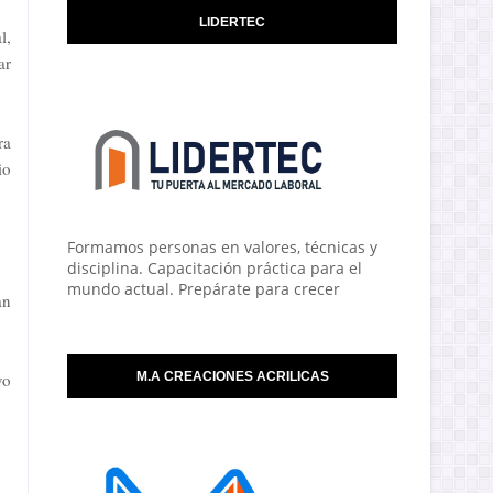
LIDERTEC
l,
ar
ra
io
Formamos personas en valores, técnicas y
disciplina. Capacitación práctica para el
mundo actual. Prepárate para crecer
an
vo
M.A CREACIONES ACRILICAS