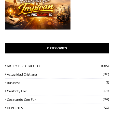
CATEGORIES
ARTE Y ESPECTACULO
(5800)
Actualidad Cristiana
(303)
Business
(9)
Celebrity Fox
(576)
Cocinando Con Fox
(307)
DEPORTES
(729)