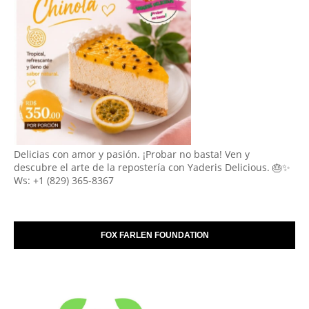
Delicias con amor y pasión. ¡Probar no basta! Ven y
descubre el arte de la repostería con Yaderis Delicious. 🎂✨
Ws: +1 (829) 365-8367
FOX FARLEN FOUNDATION