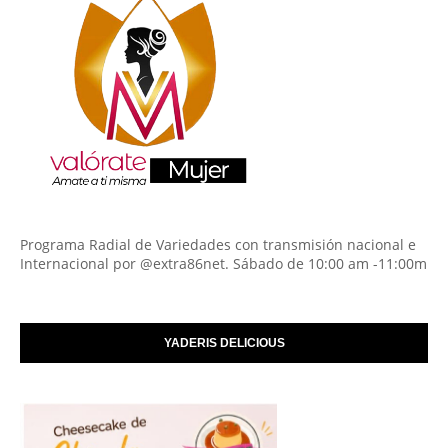
Programa Radial de Variedades con transmisión nacional e
Internacional por @extra86net. Sábado de 10:00 am -11:00m
YADERIS DELICIOUS