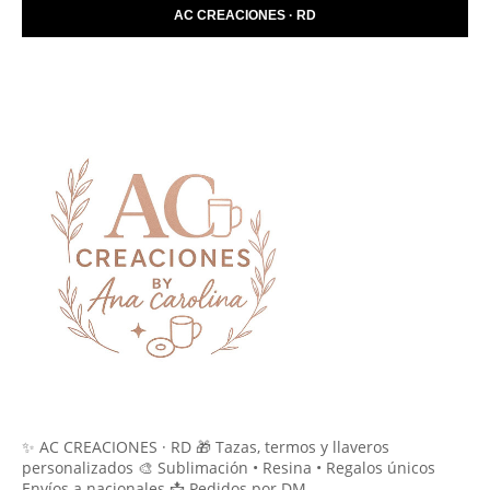
AC CREACIONES · RD
✨ AC CREACIONES · RD 🎁 Tazas, termos y llaveros
personalizados 🎨 Sublimación • Resina • Regalos únicos
Envíos a nacionales 📩 Pedidos por DM