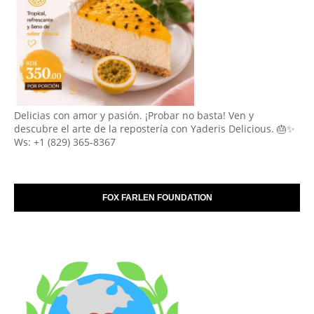
Delicias con amor y pasión. ¡Probar no basta! Ven y
descubre el arte de la repostería con Yaderis Delicious. 🎂✨
Ws: +1 (829) 365-8367
FOX FARLEN FOUNDATION