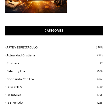
CATEGORIES
ARTE Y ESPECTACULO
(5800)
Actualidad Cristiana
(303)
Business
(9)
Celebrity Fox
(576)
Cocinando Con Fox
(307)
DEPORTES
(729)
De Interes
(705)
ECONOMÍA
(268)